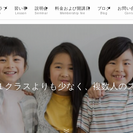
ラブ
習い事
説明会
料金および開講日
ブログ
お問い
b
Lesson
Seminar
Membership fee
Blog
Cont
MOCOPLA志木「農業部」☆発足!!
教室は 「まなび」に特化した、個別
１クラスよりも少なく、複数人の
思い切って、学童で畑をかりました。
土づくりから種まき、草取りなどのお世話、
お楽しみの収穫まで、1年を通して農業を学びます！