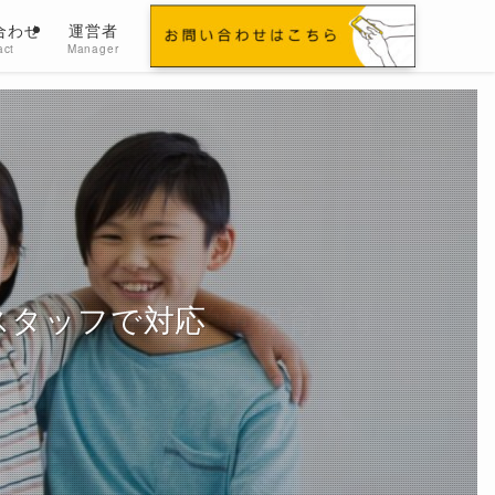
合わせ
運営者
act
Manager
!
学習指導を行う学童保育です。
スタッフで対応