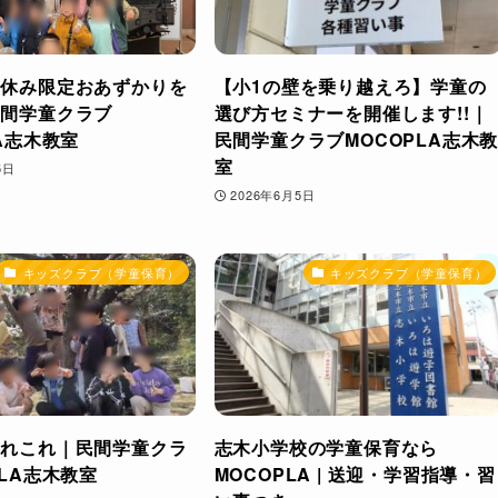
冬休み限定おあずかりを
【小1の壁を乗り越えろ】学童の
民間学童クラブ
選び方セミナーを開催します!!｜
LA志木教室
民間学童クラブMOCOPLA志木
室
5日
2026年6月5日
キッズクラブ（学童保育）
キッズクラブ（学童保育）
あれこれ｜民間学童クラ
志木小学校の学童保育なら
PLA志木教室
MOCOPLA | 送迎・学習指導・習